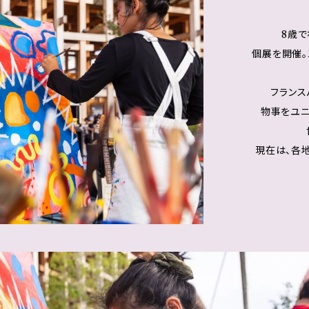
8歳で
個展を開催。
フランス
物事をユ
現在は、各